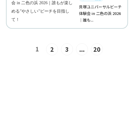
貝塚ユニバーサルビーチ
体験会 in 二色の浜 2026
｜誰も...
1
2
3
...
20
JOIN US
“みんな”でつくるユニバーサル
ビーチこそ、“みんな”で楽しめ
るユニバーサルビーチ。