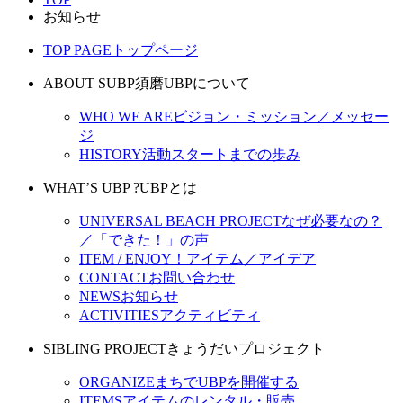
お知らせ
TOP PAGE
トップページ
ABOUT SUBP
須磨UBPについて
WHO WE ARE
ビジョン・ミッション／メッセー
ジ
HISTORY
活動スタートまでの歩み
WHAT’S UBP ?
UBPとは
UNIVERSAL BEACH PROJECT
なぜ必要なの？
／「できた！」の声
ITEM / ENJOY！
アイテム／アイデア
CONTACT
お問い合わせ
NEWS
お知らせ
ACTIVITIES
アクティビティ
SIBLING PROJECT
きょうだいプロジェクト
ORGANIZE
まちでUBPを開催する
ITEMS
アイテムのレンタル・販売