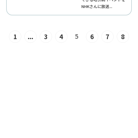
NHKさんに放送...
5
1
...
3
4
6
7
8
JOIN US
“みんな”でつくるユニバーサル
ビーチこそ、“みんな”で楽しめ
るユニバーサルビーチ。