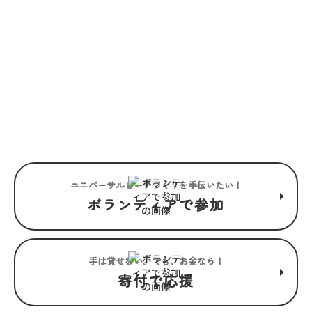
JOIN US
“みんな”でつくるユニバーサル
ビーチこそ、“みんな”で楽しめ
るユニバーサルビーチ。
ユニバーサルビーチつくりを手伝いたい！
ボランティアで参加
手は貸せない。でも、お金なら！
寄付で応援