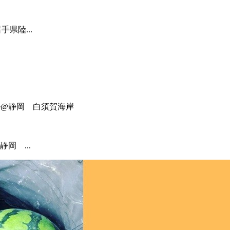
県陸...
岡 ...