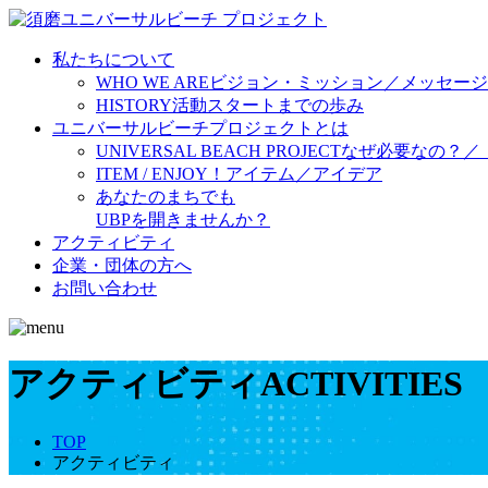
私たちについて
WHO WE ARE
ビジョン・ミッション／メッセージ
HISTORY
活動スタートまでの歩み
ユニバーサルビーチプロジェクトとは
UNIVERSAL BEACH PROJECT
なぜ必要なの？／
ITEM / ENJOY！
アイテム／アイデア
あなたのまちでも
UBPを開きませんか？
アクティビティ
企業・団体の方へ
お問い合わせ
アクティビティ
ACTIVITIES
TOP
アクティビティ