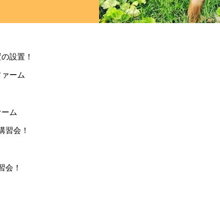
置の設置！
ァーム
習会！