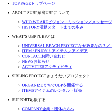
TOP PAGE
トップページ
ABOUT SUBP
須磨UBPについて
WHO WE ARE
ビジョン・ミッション／メッセージ
HISTORY
活動スタートまでの歩み
WHAT’S UBP ?
UBPとは
UNIVERSAL BEACH PROJECT
なぜ必要なの？／
ITEM / ENJOY！
アイテム／アイデア
CONTACT
お問い合わせ
NEWS
お知らせ
ACTIVITIES
アクティビティ
SIBLING PROJECT
きょうだいプロジェクト
ORGANIZE
まちでUBPを開催する
ITEMS
アイテムのレンタル・販売
SUPPORT
応援する
COMPANY
企業・団体の方へ