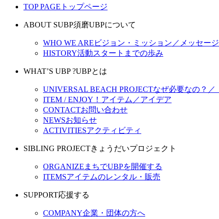
TOP PAGE
トップページ
ABOUT SUBP
須磨UBPについて
WHO WE ARE
ビジョン・ミッション／メッセージ
HISTORY
活動スタートまでの歩み
WHAT’S UBP ?
UBPとは
UNIVERSAL BEACH PROJECT
なぜ必要なの？／
ITEM / ENJOY！
アイテム／アイデア
CONTACT
お問い合わせ
NEWS
お知らせ
ACTIVITIES
アクティビティ
SIBLING PROJECT
きょうだいプロジェクト
ORGANIZE
まちでUBPを開催する
ITEMS
アイテムのレンタル・販売
SUPPORT
応援する
COMPANY
企業・団体の方へ