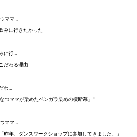
ママ...
に行...
...
ママ...