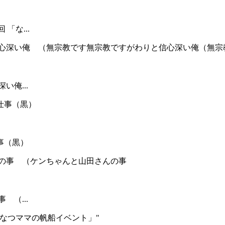
「な...
い俺...
事（黒）
 （...