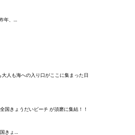
年、...
きょ...