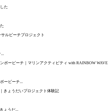
た
..
ービーチ...
ょうだ...