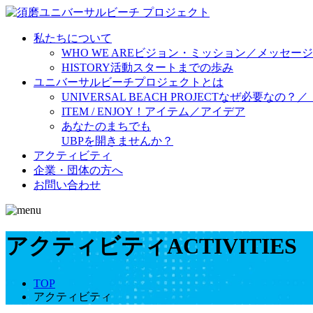
私たちについて
WHO WE ARE
ビジョン・ミッション／メッセージ
HISTORY
活動スタートまでの歩み
ユニバーサルビーチプロジェクトとは
UNIVERSAL BEACH PROJECT
なぜ必要なの？／
ITEM / ENJOY！
アイテム／アイデア
あなたのまちでも
UBPを開きませんか？
アクティビティ
企業・団体の方へ
お問い合わせ
アクティビティ
ACTIVITIES
TOP
アクティビティ