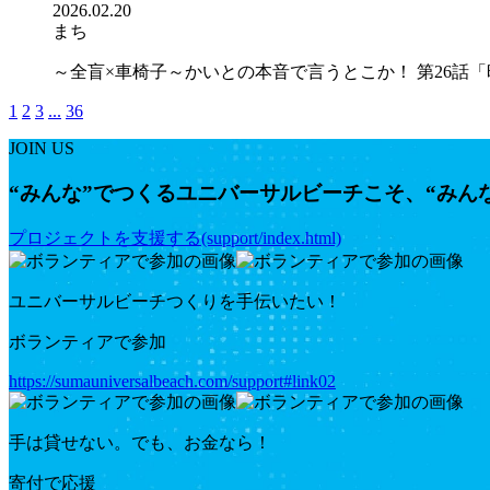
2026.02.20
まち
～全盲×車椅子～かいとの本音で言うとこか！ 第26話「昨
1
2
3
...
36
JOIN US
“みんな”でつくるユニバーサルビーチこそ、“みん
プロジェクトを支援する(support/index.html)
ユニバーサルビーチつくりを手伝いたい！
ボランティアで参加
https://sumauniversalbeach.com/support#link02
手は貸せない。でも、お金なら！
寄付で応援