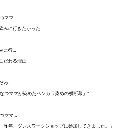
ママ...
に行...
...
ママ...