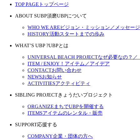
TOP PAGE
トップページ
ABOUT SUBP
須磨UBPについて
WHO WE ARE
ビジョン・ミッション／メッセージ
HISTORY
活動スタートまでの歩み
WHAT’S UBP ?
UBPとは
UNIVERSAL BEACH PROJECT
なぜ必要なの？／
ITEM / ENJOY！
アイテム／アイデア
CONTACT
お問い合わせ
NEWS
お知らせ
ACTIVITIES
アクティビティ
SIBLING PROJECT
きょうだいプロジェクト
ORGANIZE
まちでUBPを開催する
ITEMS
アイテムのレンタル・販売
SUPPORT
応援する
COMPANY
企業・団体の方へ