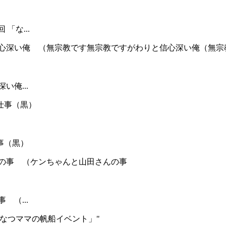
「な...
い俺...
事（黒）
 （...