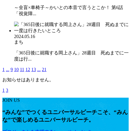
～全盲×車椅子～かいとの本音で言うとこか！ 第6話
「視覚障...
2024.05.16
まち
「365日後に就職する岡上さん」28週目 死ぬまでに一
度は行...
1
...
9
10
11
12
13
...
21
お知らせはありません。
1
3
JOIN US
“みんな”でつくるユニバーサルビーチこそ、“みん
な”で楽しめるユニバーサルビーチ。