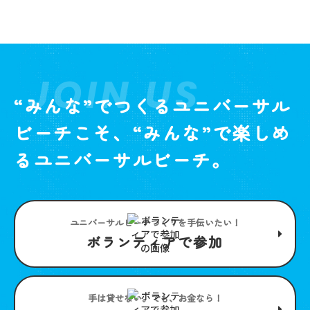
JOIN US
“みんな”でつくるユニバーサル
ビーチこそ、“みんな”で楽しめ
るユニバーサルビーチ。
ユニバーサルビーチつくりを手伝いたい！
ボランティアで参加
手は貸せない。でも、お金なら！